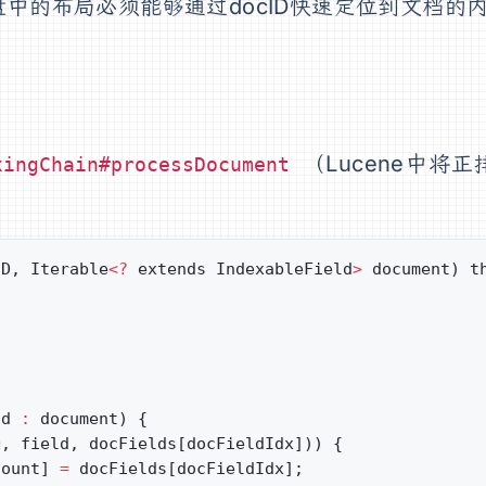
磁盘中的布局必须能够通过docID快速定位到文档的
（Lucene中将正
xingChain#processDocument
ID, Iterable
<?
 extends IndexableField
>
 document) t
ld 
:
 document) {
D, field, docFields[docFieldIdx])) {
Count] 
=
 docFields[docFieldIdx];