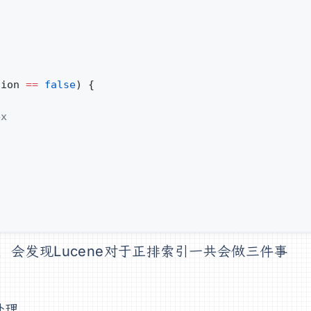
;
tion 
==
 false
) {
ex
会发现Lucene对于正排索引一共会做三件事
处理。