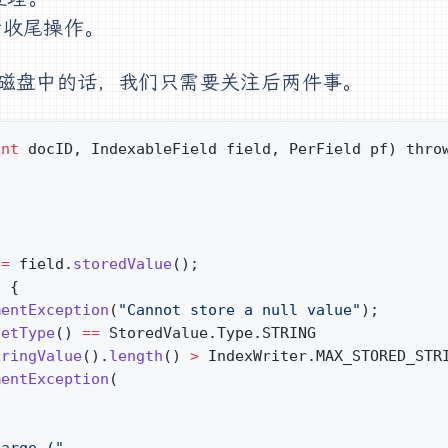
行收尾操作。
磁盘中的话，我们只需要关注后两件事。
int
 docID, IndexableField field, PerField pf) thro
 
=
 field.
storedValue
();
) {
mentException
(
"Cannot store a null value"
);
getType
() 
==
 StoredValue.Type.STRING
tringValue
().
length
() 
>
 IndexWriter.MAX_STORED_STR
mentException
(
)