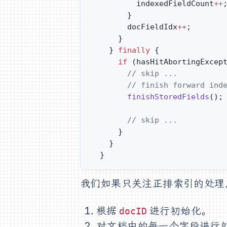
          indexedFieldCount
++
        }
        docFieldIdx
++
;
      }
    } 
finally
 {
      if
 (hasHitAbortingExcep
      	// skip ...
        // finish forward ind
        finishStoredFields
();
        // skip ...
      }
    }
  }
我们如果只关注正排索引的处理，
根据
进行初始化。
docID
对文档中的每一个字段进行