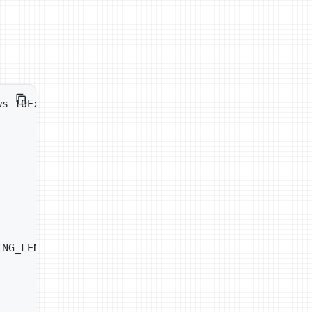
ws IOException {
ING_LENGTH) {