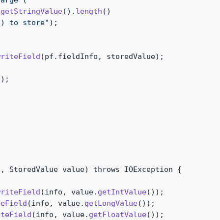
large ("
.
getStringValue
().
length
()
s) to store"
);
writeField
(pf.fieldInfo, storedValue);
{
h);
o, StoredValue value) throws IOException {
{
writeField
(info, value.
getIntValue
());
teField
(info, value.
getLongValue
());
iteField
(info, value.
getFloatValue
());