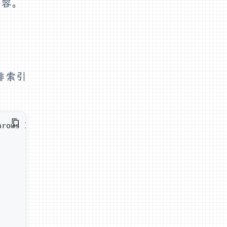
内容。
排索引
hrows IOException {