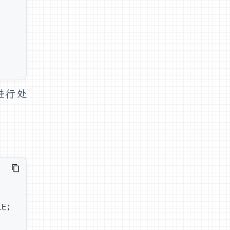
进行处
LE;