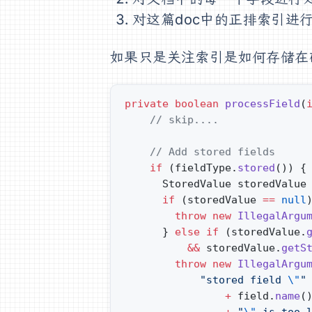
对这篇doc中的正排索引进
如果只是关注索引是如何存储在
private
 boolean
 processField
(
    // skip....
    // Add stored fields
    if
 (fieldType.
stored
()) {
      StoredValue storedValue
      if
 (storedValue 
==
 null
        throw
 new
 IllegalArgu
      } 
else
 if
 (storedValue.
          &&
 storedValue.
getS
        throw
 new
 IllegalArgu
            "stored field 
\"
"
                +
 field.
name
(