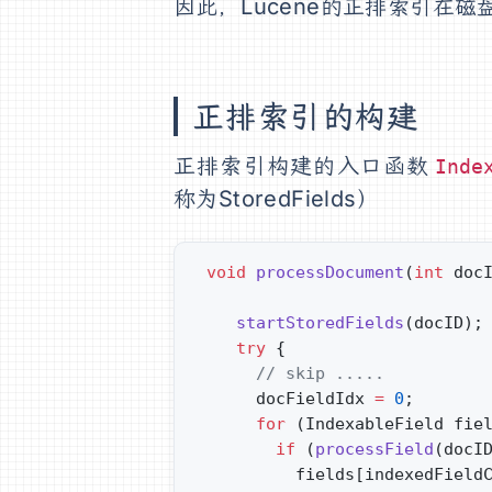
因此，Lucene的正排索引在
正排索引的构建
正排索引构建的入口函数
Inde
称为StoredFields）
 void
 processDocument
(
int
 doc
    startStoredFields
(docID);
    try
 {
	  // skip .....
      docFieldIdx 
=
 0
;
      for
 (IndexableField fie
        if
 (
processField
(docI
          fields[indexedField