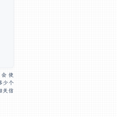
会使
多少个
相关信