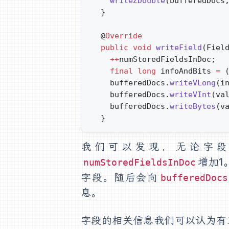
    writeZDouble
(bufferedDocs
  }
  @
Override
  public
 void
 writeField
(Fiel
    ++
numStoredFieldsInDoc;
    final
 long
 infoAndBits 
=
 
    bufferedDocs.
writeVLong
(i
    bufferedDocs.
writeVInt
(va
    bufferedDocs.
writeBytes
(v
  }
我们可以发现，无论字段
增加1
numStoredFieldsInDoc
字段。随后会向
bufferedDocs
息。
字段的相关信息我们可以认为有