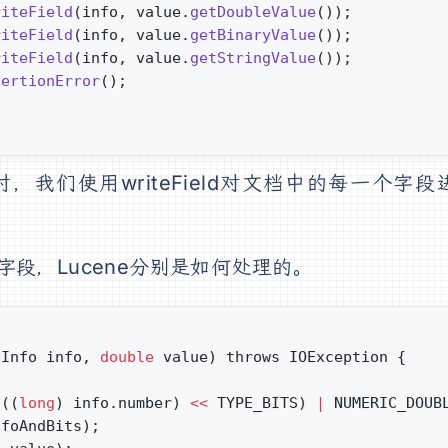
riteField
(info, value.
getDoubleValue
());
riteField
(info, value.
getBinaryValue
());
riteField
(info, value.
getStringValue
());
sertionError
();
我们使用writeField对文档中的每一个字段
段，Lucene分别是如何处理的。
dInfo info, 
double
 value) throws IOException {
(((
long
) info.number) 
<<
 TYPE_BITS) 
|
 NUMERIC_DOUB
nfoAndBits);