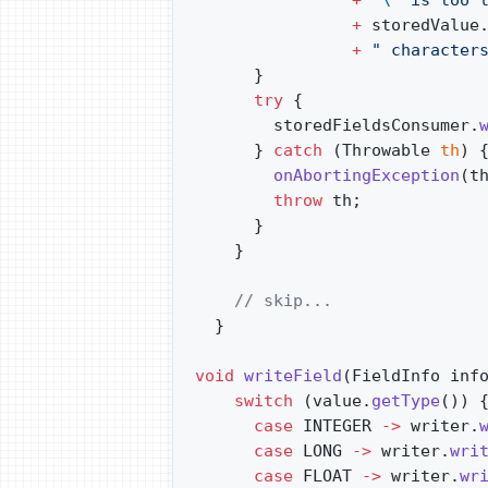
                +
 "
\"
 is too 
                +
 storedValue
                +
 " character
      }
      try
 {
        storedFieldsConsumer.
      } 
catch
 (Throwable 
th
) 
        onAbortingException
(t
        throw
 th;
      }
    }
    // skip...
  }
void
 writeField
(FieldInfo inf
    switch
 (value.
getType
()) 
      case
 INTEGER 
->
 writer.
      case
 LONG 
->
 writer.
wri
      case
 FLOAT 
->
 writer.
wr