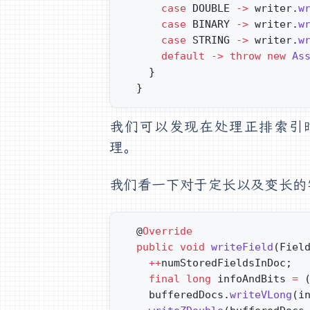
      case
 DOUBLE 
->
 writer.
w
      case
 BINARY 
->
 writer.
w
      case
 STRING 
->
 writer.
w
      default
 ->
 throw
 new
 As
    }
  }
我们可以发现在处理正排索引时，
理。
我们看一下对于定长以及变长的字
  @
Override
  public
 void
 writeField
(Fiel
    ++
numStoredFieldsInDoc;
    final
 long
 infoAndBits 
=
 
    bufferedDocs.
writeVLong
(i